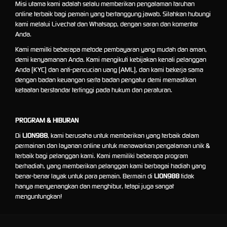
Misi utama kami adalah selalu memberikan pengalaman taruhan
online terbaik bagi pemain yang bertanggung jawab. Silahkan hubungi
kami melalui Livechat dan Whatsapp, dengan saran dan komentar
Anda.
Kami memilki beberapa metode pembayaran yang mudah dan aman,
demi kenyamanan Anda. Kami mengikuti kebijakan kenali pelanggan
Anda (KYC) dan anti-pencucian uang (AML), dan kami bekerja sama
dengan badan keuangan serta badan pengatur demi memastikan
ketaatan berstandar tertinggi pada hukum dan peraturan.
PROGRAM & HIBURAN
Di
LION988
, kami berusaha untuk memberikan yang terbaik dalam
permainan dan layanan online untuk menawarkan pengalaman unik &
terbaik bagi pelanggan kami. Kami memiliki beberapa program
berhadiah, yang memberikan pelanggan kami berbagai hadiah yang
benar-benar layak untuk para pemain. Bermain di
LION988
tidak
hanya menyenangkan dan menghibur, tetapi juga sangat
menguntungkan!