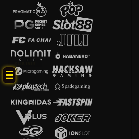
KLIK INI!!