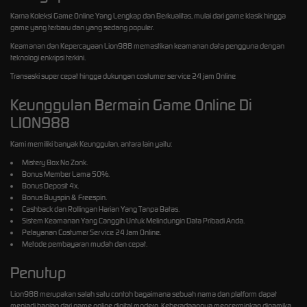
Karna Koleksi Game Online Yang Lengkap dan Berkualitas, mulai dari game klasik hingga
game yang terbaru dan yang sedang populer.
Keamanan dan Kepercayaan Lion988 memastikan keamanan data pengguna dengan
teknologi enkripsi terkini.
Transaski super cepat hingga dukungan costumer service 24 jam Online
Keunggulan Bermain Game Online Di
LION988
Kami memiliki banyak Keunggulan, antara lain yaitu:
Mistery Box No Zonk.
Bonus Member Lama 50%.
Bonus Deposit 4x.
Bonus Buyspin & Freespin.
Cashback dan Rollingan Harian Yang Tanpa Batas.
Sistem Keamanan Yang Canggih Untuk Melindungin Data Pribadi Anda.
Pelayanan Costumer Service 24 Jam Online.
Metode pembayaran mudah dan cepat.
Penutup
Lion988 merupakan salah satu contoh bagaimana sebuah nama dan platform dapat
menjadi bagian dari game online digital modern. Keberadaannya mencerminkan dinamika