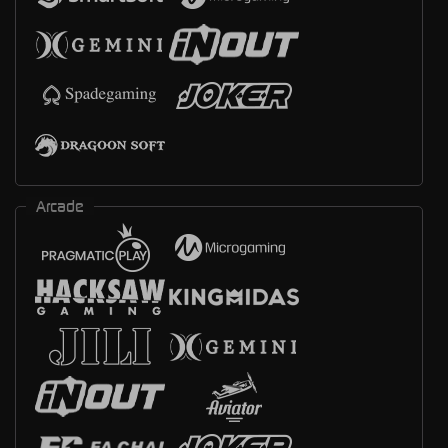
Arcade