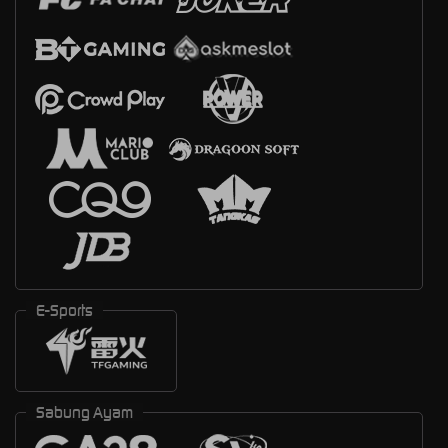
E-Sports
Sabung Ayam