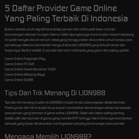
5 Daftar Provider Game Online
Yang Paling Terbaik Di Indonesia
Bukan rahasia umum lagi dimana setiap pemain slot online pasti akan mencari
kemenangan sebesar mungkin. Namun tidak dipungkiri juga di era modern seperti sekarang
ini sudah banyak oknum-oknum nakal yang menggunakan situs online untuk menipu para
pemainnya. Maka itu bermainlah hanya di situs slot LION988 yang terbukti aman dan
terpercaya. Berikut adalah 5 provider slot resmi indonesia yang gacor dan paling update:
Game Online Pragmatic Play
Game Online PG Soft
Game Online Sweet Bonanza 1000
Game Online Mahjong Ways
Game Online Slot88
Tips Dan Trik Menang Di LION988
Tips dan trik menang mudah di LION988 ini boleh Anda coba terapkan dikala bermain.
Pastinya tips dan trik ini sudah teruji ampuh memberikan kemenangan setiap hari kepada
para pemain yang bermain di game online LION988. Salah satu faktor paling penting
adalah pilih dan bermain di game yang memiliki RTP tertinggi. Hal ini tentunya memberikan
dampak yang besar dimana akan meningkatkan peluang kemenangan para pemain.
Mengapa Memilih LION988?