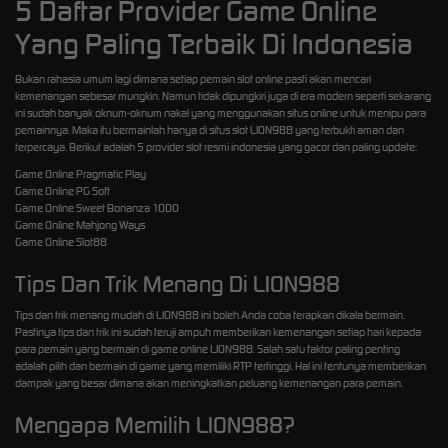
5 Daftar Provider Game Online
Yang Paling Terbaik Di Indonesia
Bukan rahasia umum lagi dimana setiap pemain slot online pasti akan mencari
kemenangan sebesar mungkin. Namun tidak dipungkiri juga di era modern seperti sekarang
ini sudah banyak oknum-oknum nakal yang menggunakan situs online untuk menipu para
pemainnya. Maka itu bermainlah hanya di situs slot LION988 yang terbukti aman dan
terpercaya. Berikut adalah 5 provider slot resmi indonesia yang gacor dan paling update:
Game Online Pragmatic Play
Game Online PG Soft
Game Online Sweet Bonanza 1000
Game Online Mahjong Ways
Game Online Slot88
Tips Dan Trik Menang Di LION988
Tips dan trik menang mudah di LION988 ini boleh Anda coba terapkan dikala bermain.
Pastinya tips dan trik ini sudah teruji ampuh memberikan kemenangan setiap hari kepada
para pemain yang bermain di game online LION988. Salah satu faktor paling penting
adalah pilih dan bermain di game yang memiliki RTP tertinggi. Hal ini tentunya memberikan
dampak yang besar dimana akan meningkatkan peluang kemenangan para pemain.
Mengapa Memilih LION988?