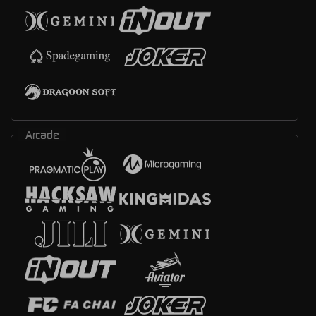
Arcade