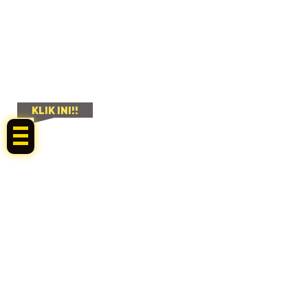
KLIK INI!!