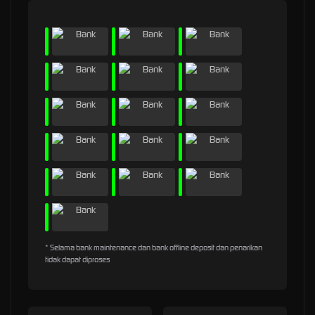
* Selama bank maintenance dan bank offline deposit dan penarikan
tidak dapat diproses