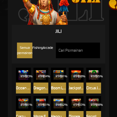
JILI
Semua
Fishing
Arcade
permainan
RTP
83%
RTP
84%
RTP
91%
RTP
88%
RTP
95%
Ocean King Jackpot
Dragon Fortune
Boom Legend
Jackpot Fishing 2
Circus Jackpot
RTP
81%
RTP
91%
RTP
92%
RTP
93%
RTP
88%
Crazy Hunter
Mega Fishing
Happy Fishing
Dinosaur Tycoon II
Secret Treasure