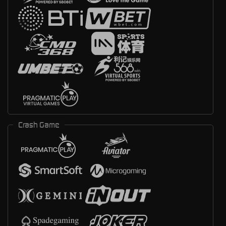
Crash Game