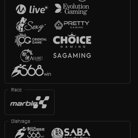
Race
Olahraga