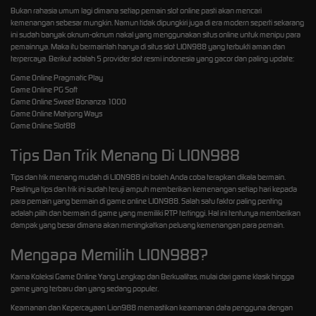
Bukan rahasia umum lagi dimana setiap pemain slot online pasti akan mencari
kemenangan sebesar mungkin. Namun tidak dipungkiri juga di era modern seperti sekarang
ini sudah banyak oknum-oknum nakal yang menggunakan situs online untuk menipu para
pemainnya. Maka itu bermainlah hanya di situs slot LION988 yang terbukti aman dan
terpercaya. Berikut adalah 5 provider slot resmi indonesia yang gacor dan paling update:
Game Online Pragmatic Play
Game Online PG Soft
Game Online Sweet Bonanza 1000
Game Online Mahjong Ways
Game Online Slot88
Tips Dan Trik Menang Di LION988
Tips dan trik menang mudah di LION988 ini boleh Anda coba terapkan dikala bermain.
Pastinya tips dan trik ini sudah teruji ampuh memberikan kemenangan setiap hari kepada
para pemain yang bermain di game online LION988. Salah satu faktor paling penting
adalah pilih dan bermain di game yang memiliki RTP tertinggi. Hal ini tentunya memberikan
dampak yang besar dimana akan meningkatkan peluang kemenangan para pemain.
Mengapa Memilih LION988?
Karna Koleksi Game Online Yang Lengkap dan Berkualitas, mulai dari game klasik hingga
game yang terbaru dan yang sedang populer.
Keamanan dan Kepercayaan Lion988 memastikan keamanan data pengguna dengan