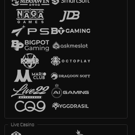
Live Casino