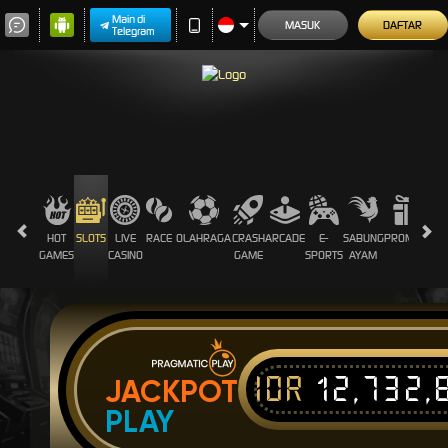
Main di
MASUK
DAFTAR
Telegram
HOT
SLOTS
LIVE
RACE
OLAHRAGA
CRASH
ARCADE
E-
SABUNG
PROMOSI
GAMES
CASINO
GAME
SPORTS
AYAM
IDR
12,732,
JACKPOT
PLAY