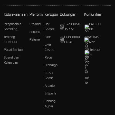
Kebijaksanaan
Platform
Kategori
Dukungan
Komunitas
Responsible
Promosi
Hot
+62838501
FACEBO
Gambling
Games
35772
OK
Loyalty
Tentang
Slots
LION988OF
WHATS
Referral
LION988
FICIAL
APP
Live
Pusat Bantuan
Casino
Telegra
m
Syarat dan
Race
Ketentuan
Olahraga
Crash
Game
Arcade
E-Sports
Sabung
Ayam