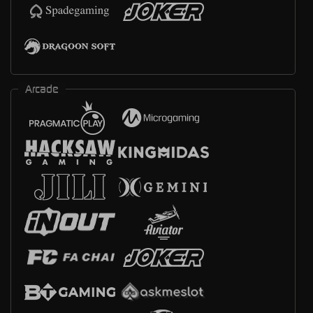
Arcade