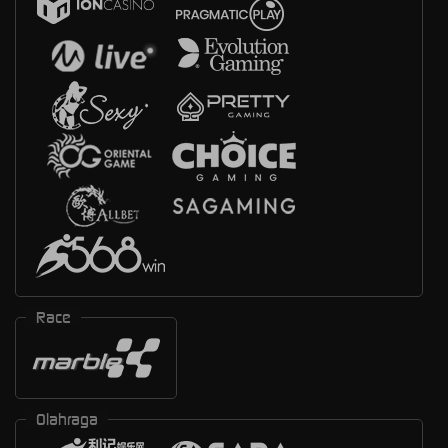
Race
Olahraga