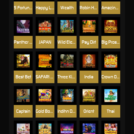
5 Fortune Dragon
Happy Lantern
Wealth
Robin Hood
Amazing Thailand
Panther Moon
JAPAN
Wild Elements
Pay Dirt
Big Prosperity
Best Bet
SAFARI Heat
Three Kingdoms
India
Crown Of Fire
Captain
Gold Bonanza
Indihn Dkehming
Orient
Thai