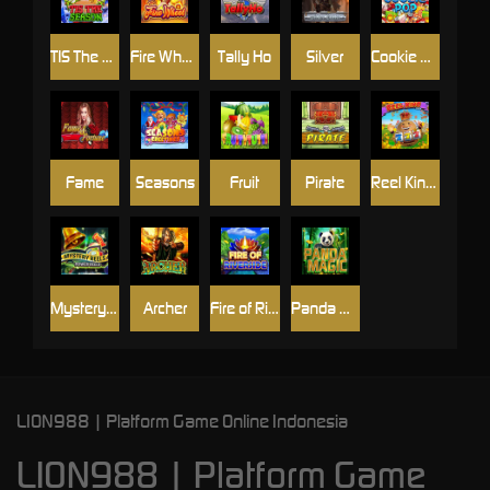
TIS The Season
Fire Wheel
Tally Ho
Silver
Cookie Pop
Fame
Seasons
Fruit
Pirate
Reel King Mega
Mystery Reels Power Reels
Archer
Fire of Riverside
Panda Magic II
LION988 | Platform Game Online Indonesia
LION988 | Platform Game