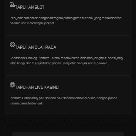
TARUHAN SLOT
Penyedia slot online dengan beragam pilihan game menarik yang memudahkan
pemain untuk mencapai jackpot
TARUHAN OLAHRAGA
Sportsbook Gaming Platform Terbaik menawarkan lebih banyak game, odds yang
lebih tinggi, dan menyediakan pilihan yang lebih banyak untuk pemain.
TARUHAN LIVE KASINO
Platform Pilihan bagi perusahaan-perusahaan terbaik di dunia, dengan pilihan
variasi game terbanyak