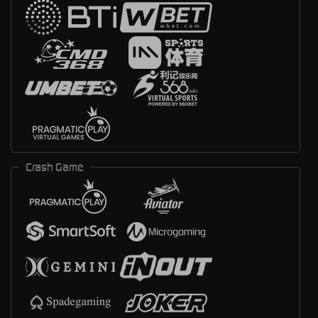
Crash Game