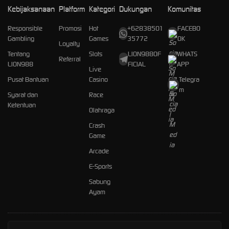
Kebijaksanaan
Platform
Kategori
Dukungan
Komunitas
Responsible
Promosi
Hot
+62838501
FACEBO
Gambling
Games
35772
OK
Loyalty
Tentang
Slots
LION988OF
WHATS
Referral
LION988
FICIAL
APP
Live
Pusat Bantuan
Casino
Telegra
m
Syarat dan
Race
Ketentuan
Olahraga
Crash
Game
Arcade
E-Sports
Sabung
Ayam