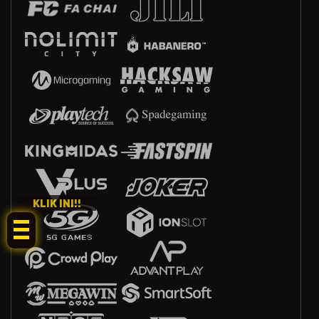
KLIK INI!!