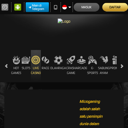
Main di
MASUK
DAFTAR
Telegram
HOT
SLOTS
LIVE
RACE
OLAHRAGA
CRASH
ARCADE
E-
SABUNG
PROMOSI
GAMES
CASINO
GAME
SPORTS
AYAM
Microgaming
adalah salah
satu pemimpin
dunia dalam