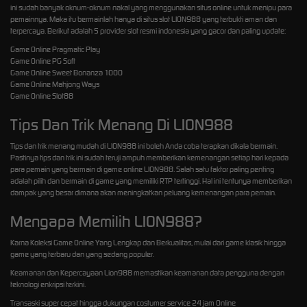
ini sudah banyak oknum-oknum nakal yang menggunakan situs online untuk menipu para
pemainnya. Maka itu bermainlah hanya di situs slot LION988 yang terbukti aman dan
terpercaya. Berikut adalah 5 provider slot resmi indonesia yang gacor dan paling update:
Game Online Pragmatic Play
Game Online PG Soft
Game Online Sweet Bonanza 1000
Game Online Mahjong Ways
Game Online Slot88
Tips Dan Trik Menang Di LION988
Tips dan trik menang mudah di LION988 ini boleh Anda coba terapkan dikala bermain.
Pastinya tips dan trik ini sudah teruji ampuh memberikan kemenangan setiap hari kepada
para pemain yang bermain di game online LION988. Salah satu faktor paling penting
adalah pilih dan bermain di game yang memiliki RTP tertinggi. Hal ini tentunya memberikan
dampak yang besar dimana akan meningkatkan peluang kemenangan para pemain.
Mengapa Memilih LION988?
Karna Koleksi Game Online Yang Lengkap dan Berkualitas, mulai dari game klasik hingga
game yang terbaru dan yang sedang populer.
Keamanan dan Kepercayaan Lion988 memastikan keamanan data pengguna dengan
teknologi enkripsi terkini.
Transaski super cepat hingga dukungan costumer service 24 jam Online