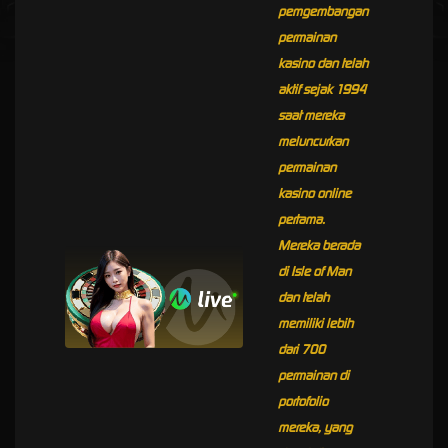
pemgembangan
permainan
kasino dan telah
aktif sejak 1994
saat mereka
meluncurkan
permainan
kasino online
pertama.
Mereka berada
di Isle of Man
dan telah
memiliki lebih
dari 700
permainan di
portofolio
mereka, yang