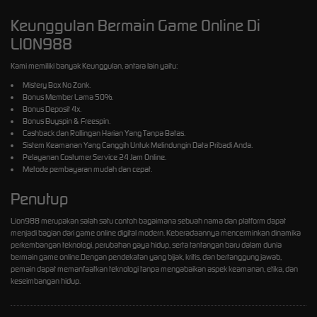
Keunggulan Bermain Game Online Di
LION988
Kami memiliki banyak Keunggulan, antara lain yaitu:
Mistery Box No Zonk.
Bonus Member Lama 50%.
Bonus Deposit 4x.
Bonus Buyspin & Freespin.
Cashback dan Rollingan Harian Yang Tanpa Batas.
Sistem Keamanan Yang Canggih Untuk Melindungin Data Pribadi Anda.
Pelayanan Costumer Service 24 Jam Online.
Metode pembayaran mudah dan cepat.
Penutup
Lion988 merupakan salah satu contoh bagaimana sebuah nama dan platform dapat
menjadi bagian dari game online digital modern. Keberadaannya mencerminkan dinamika
perkembangan teknologi, perubahan gaya hidup, serta tantangan baru dalam dunia
bermain game online.Dengan pendekatan yang bijak, kritis, dan bertanggung jawab,
pemain dapat memanfaatkan teknologi tanpa mengabaikan aspek keamanan, etika, dan
keseimbangan hidup.