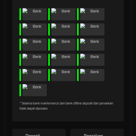
* Selama bank maintenance dan bank offline deposit dan penarikan
tidak dapat diproses
Deposit
Penarikan