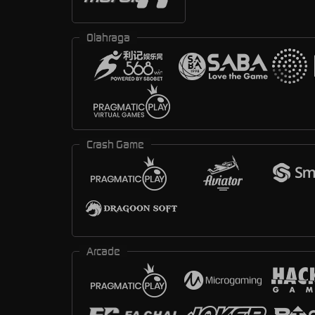
Olahraga
Crash Game
Arcade