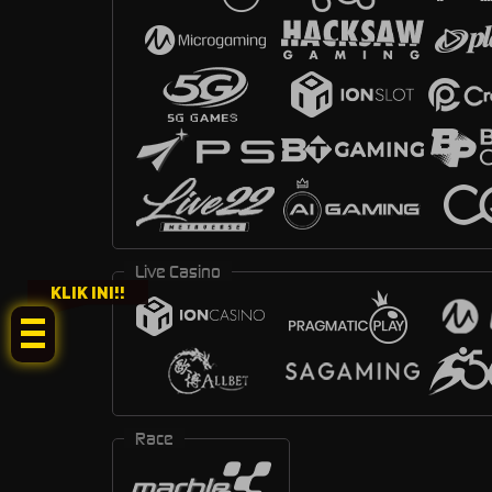
Live Casino
KLIK INI!!
Race