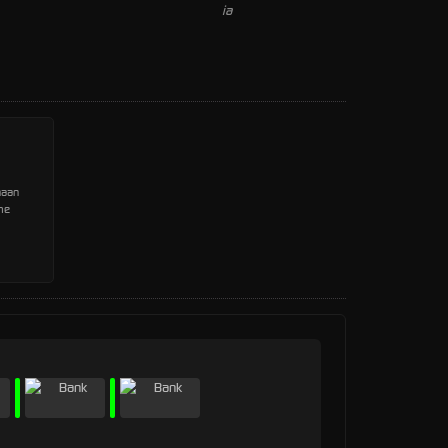
haan
ame