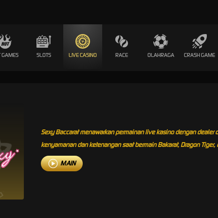
T GAMES
SLOTS
LIVE CASINO
RACE
OLAHRAGA
CRASH GAME
Sexy Baccarat menawarkan permainan live kasino dengan dealer 
kenyamanan dan ketenangan saat bermain Bakarat, Dragon Tiger, d
MAIN