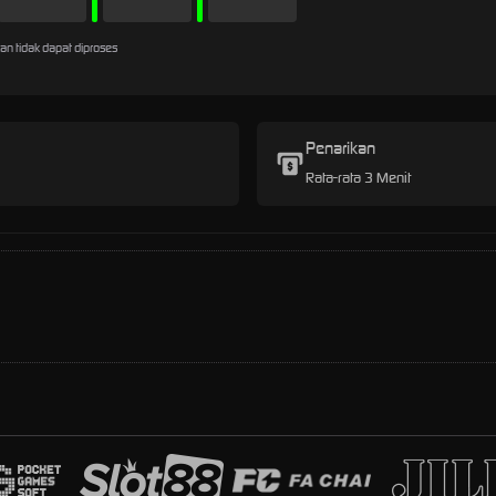
an tidak dapat diproses
Penarikan
Rata-rata 3 Menit