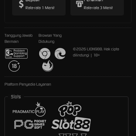
Rata-rata 1 Menit
Rata-rata 3 Menit
Tanggung Jawab
Browser Yang
Bermain
Didukung
©2026 LION988. Hak cipta
dilindungi | 18+
Platform Penyedia Layanan
Slots