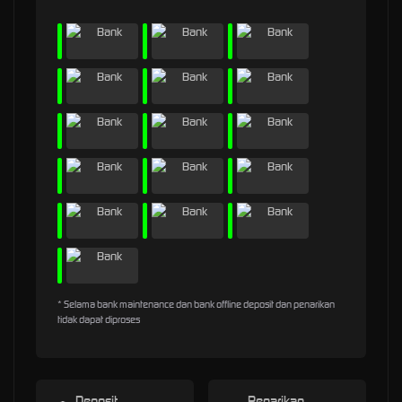
* Selama bank maintenance dan bank offline deposit dan penarikan
tidak dapat diproses
Deposit
Penarikan