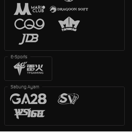
E-Sports
Sabung Ayam