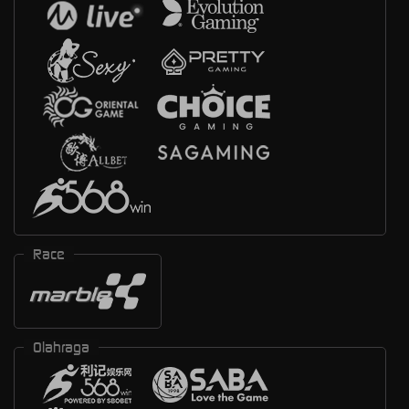
Race
Olahraga