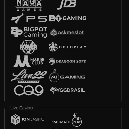
Live Casino