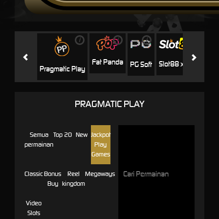
i
i
i
i
i
Facha
Fat Panda
Slot88 x PP
PG Soft
Pragmatic Play
PRAGMATIC PLAY
Semua
Top 20
New
Jackpot
permainan
Play
Games
Classic
Bonus
Reel
Megaways
Buy
kingdom
Video
Slots