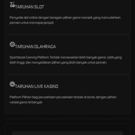
TARUHAN SLOT
Penyedia slot online dengan beragam pilihan game menarik yang memudahkan
pemain untuk mencapai jackpot
TARUHAN OLAHRAGA
Sportsbook Gaming Platform Terbaik menawarkan lebih banyak game, odds yang
lebih tinggi, dan menyediakan pilihan yang lebih banyak untuk pemain.
TARUHAN LIVE KASINO
Platform Pilihan bagi perusahaan-perusahaan terbaik di dunia, dengan pilihan
variasi game terbanyak